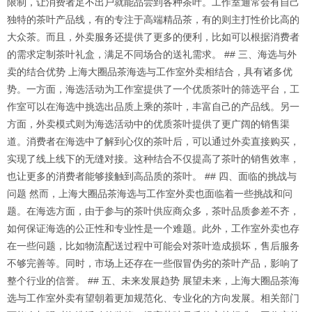
限制，让消费者足不出户就能品尝到各种茶叶。工作室通常会有自己
独特的茶叶产品线，有的专注于高端精品茶，有的则主打性价比高的
大众茶。而且，外卖服务还提供了更多的便利，比如可以根据消费者
的需求定制茶叶礼盒，满足不同场合的送礼需求。 ## 三、海选与外
卖的结合优势 上海大圈品茶海选与工作室外卖相结合，具有诸多优
势。一方面，海选活动为工作室提供了一个优质茶叶的筛选平台，工
作室可以在海选中挑选出品质上乘的茶叶，丰富自己的产品线。另一
方面，外卖模式则为海选活动中的优质茶叶提供了更广阔的销售渠
道。消费者在海选中了解到心仪的茶叶后，可以通过外卖直接购买，
实现了线上线下的无缝对接。这种结合不仅提高了茶叶的销售效率，
也让更多的消费者能够接触到高品质的茶叶。 ## 四、面临的挑战与
问题 然而，上海大圈品茶海选与工作室外卖也面临着一些挑战和问
题。在海选方面，由于参与的茶叶供应商众多，茶叶品质参差不齐，
如何保证海选的公正性和专业性是一个难题。此外，工作室外卖也存
在一些问题，比如物流配送过程中可能会对茶叶造成损坏，售后服务
不够完善等。同时，市场上还存在一些假冒伪劣的茶叶产品，影响了
整个行业的信誉。 ## 五、未来发展趋势 展望未来，上海大圈品茶海
选与工作室外卖有望朝着更加规范化、专业化的方向发展。相关部门