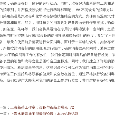
更换，确保设备处于良好的运行状态。同时，准备好消毒所需的工具和消
的消毒剂，并严格按照说明书进行稀释和调配。 ## 不同设备的消毒方法
们采用高温蒸汽消毒和化学消毒剂擦拭相结合的方式。先使用高温蒸汽对
分细菌和病毒。然后，用稀释后的消毒剂对设备表面进行仔细擦拭，确保
，如茶壶、茶杯等，我们会将其浸泡在专用的消毒溶液中一定时间，之后用
频率与时间控制 我们根据设备的使用频率和接触茶叶的程度，制定了不
备，每天在使用前后都要进行全面消毒。而对于一些辅助设备，如储存柜
，严格按照消毒剂的使用说明进行操作，确保消毒效果的同时，避免过度消
录 为了确保消毒工作的有效性，我们会定期对消毒后的设备进行检测。
备表面的细菌和病毒含量是否符合卫生标准。同时，我们建立了详细的消
使用情况、检测结果等信息。这些记录不仅可以作为我们消毒工作的证明，
海新茶工作室始终将顾客的健康和安全放在首位，通过严格执行设备消毒
品。我们欢迎广大顾客对我们的消毒工作进行监督，共同维护良好的消费
一篇：
上海新茶工作室：设备与茶品全曝光_72
一篇：
上海水磨贵族宝贝最新论坛：本地热议话题