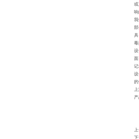
或
响
我
部
具
毒
设
面
记
设
的
上
产
上
下