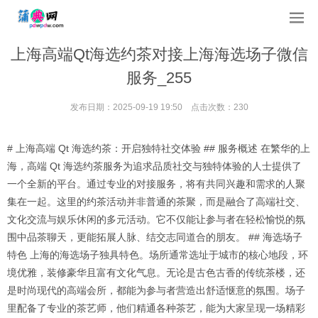
上海高端Qt海选约茶对接上海海选场子微信
服务_255
发布日期：2025-09-19 19:50 点击次数：230
# 上海高端 Qt 海选约茶：开启独特社交体验 ## 服务概述 在繁华的上
海，高端 Qt 海选约茶服务为追求品质社交与独特体验的人士提供了
一个全新的平台。通过专业的对接服务，将有共同兴趣和需求的人聚
集在一起。这里的约茶活动并非普通的茶聚，而是融合了高端社交、
文化交流与娱乐休闲的多元活动。它不仅能让参与者在轻松愉悦的氛
围中品茶聊天，更能拓展人脉、结交志同道合的朋友。 ## 海选场子
特色 上海的海选场子独具特色。场所通常选址于城市的核心地段，环
境优雅，装修豪华且富有文化气息。无论是古色古香的传统茶楼，还
是时尚现代的高端会所，都能为参与者营造出舒适惬意的氛围。场子
里配备了专业的茶艺师，他们精通各种茶艺，能为大家呈现一场精彩