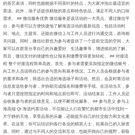
的茶艺表演，同时也能根据不同茶叶的特点，为大家冲泡出最适宜的
茶汤。此外，场子还提供精致的茶点和特色饮品，满足不同人的口味
需求。 ## 微信服务优势 微信服务是该活动的一大亮点。通过微信平
台，参与者可以方便快捷地了解海选活动的最新信息，包括活动时
间、地点、主题等。还能在微信上与工作人员进行沟通交流，咨询相
关问题。同时，微信社群也为参与者提供了一个提前交流的空间，大
家可以在群里分享自己的兴趣爱好、生活趣事等，增进彼此的了解。
而且，微信支付的便捷性也让报名和缴费变得更加轻松。 ## 对接流
程 整个对接流程简单高效。首先，参与者需要添加指定的微信账号，
向工作人员说明自己的参与意向和基本情况。工作人员会根据参与者
的要求和条件，筛选出合适的海选场子和活动。然后，会及时将活动
信息发送给参与者，并协助完成报名和缴费等手续。在活动当天，参
与者只需按照指定的时间和地点前往即可。活动结束后，工作人员还
会收集参与者的反馈意见，以便不断优化服务。 ## 参与意义 参与上
海高端 Qt 海选约茶活动，不仅能让人们在繁忙的都市生活中找到一
片宁静的天地，享受品茶的乐趣，还能提升自己的社交能力和文化素
养。在这里，你可以结识到各行各业的精英人士，拓展自己的人脉资
源。同时，通过与不同人的交流和互动，也能开阔自己的视野，获取